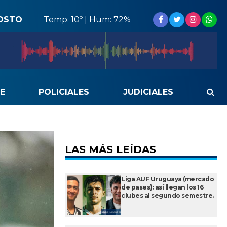
OSTO
Temp: 10º | Hum: 72%
E
POLICIALES
JUDICIALES
LAS MÁS LEÍDAS
Liga AUF Uruguaya (mercado
de pases): así llegan los 16
clubes al segundo semestre.