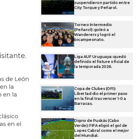
suspendieron partido entre
City Torque y Peñarol.
Torneo Intermedio
(Peñarol): goleó a
Wanderers y logró el
bicampeonato.
sitante.
Liga AUF Uruguaya: quedó
definido el fixture oficial de
la temporada 2026.
as de León
en la
Copa de Clubes (OFI):
 en la
Libertad dio el primer paso
en la final tras vencer 1-0 a
Barracas.
clásico
Digno de Puskás (Cabo
as en el
Verde): FIFA eligió el gol de
Lopes Cabral como el mejor
del Mundial.