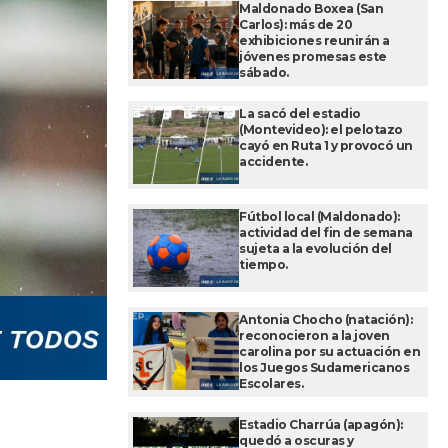
Maldonado Boxea (San
Carlos): más de 20
exhibiciones reunirán a
jóvenes promesas este
sábado.
La sacó del estadio
(Montevideo): el pelotazo
cayó en Ruta 1 y provocó un
accidente.
Fútbol local (Maldonado):
actividad del fin de semana
sujeta a la evolución del
tiempo.
Antonia Chocho (natación):
reconocieron a la joven
carolina por su actuación en
los Juegos Sudamericanos
Escolares.
Estadio Charrúa (apagón):
quedó a oscuras y