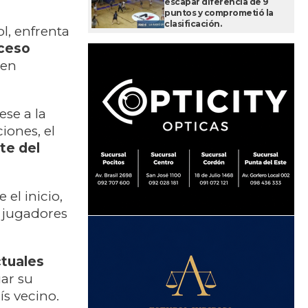
escapar diferencia de 9
puntos y comprometió la
clasificación.
l, enfrenta
ceso
 en
ese a la
iones, el
te del
el inicio,
 jugadores
ctuales
ar su
ís vecino.