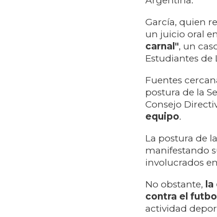
Argentina. ​
García, quien r
un juicio oral e
carnal"
, un cas
Estudiantes de La
Fuentes cercana
postura de la S
Consejo Directi
equipo
. ​
La postura de la
manifestando s
involucrados en 
No obstante,
la
contra el futb
actividad deport