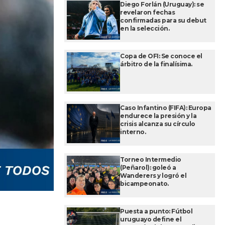
Diego Forlán (Uruguay): se
revelaron fechas
confirmadas para su debut
en la selección.
Copa de OFI: Se conoce el
árbitro de la finalísima.
Caso Infantino (FIFA): Europa
endurece la presión y la
crisis alcanza su círculo
interno.
Torneo Intermedio
(Peñarol): goleó a
Wanderers y logró el
bicampeonato.
Puesta a punto: Fútbol
uruguayo define el