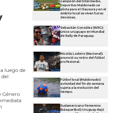
campeón del Intermedio,
Deportivo Maldonado se
alista para el Clausura y en el
y
ámbito local se viven horas
decisivas.
Sebastián González (WRC):
único uruguayo en Mundial
de Rally de Paraguay.
Nicolás Lodeiro (Nacional):
anunció su retiro del fútbol
profesional.
ca luego de
 del
Fútbol local (Maldonado):
actividad del fin de semana
sujeta a la evolución del
tiempo.
de Género
 inmediata
Sudamericano Femenino
n
(básquetbol): Uruguay dejó