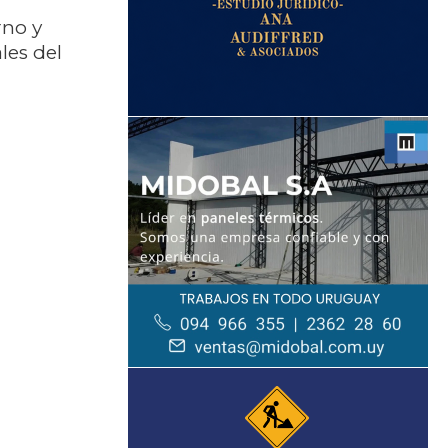
rno y
les del