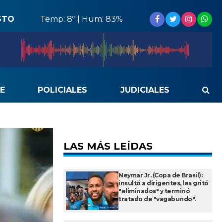
STO
Temp: 8º | Hum: 83%
E
POLICIALES
JUDICIALES
LAS MÁS LEÍDAS
Neymar Jr. (Copa de Brasil):
insultó a dirigentes, les gritó
"eliminados" y terminó
tratado de "vagabundo".