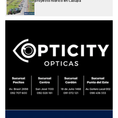
proyecto hídrico en Casupá